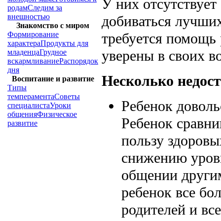
У них отсутствует
родам
Следим за
внешностью
добиваться лучших
Знакомство с миром
Формирование
требуется помощь р
характера
Продукты для
уверены в своих в
младенца
Грудное
вскармливание
Распорядок
дня
Несколько недост
Воспитание и развитие
Типы
темперамента
Советы
Ребенок доволь
специалиста
Уроки
общения
Физическое
Ребенок сравни
развитие
пользу здоровы
снижению уров
общении други
ребенок все бо
родителей и вс