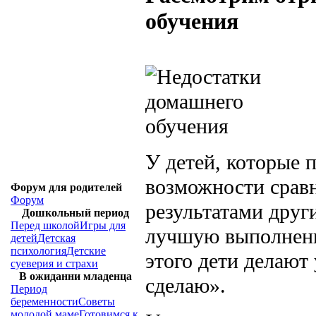
обучения
У детей, которые п
возможности сравн
Форум для родителей
Форум
результатами друг
Дошкольный период
Перед школой
Игры для
лучшую выполненну
детей
Детская
психология
Детские
этого дети делают
суеверия и страхи
В ожиданни младенца
сделаю».
Период
беременности
Советы
молодой маме
Готовимся к