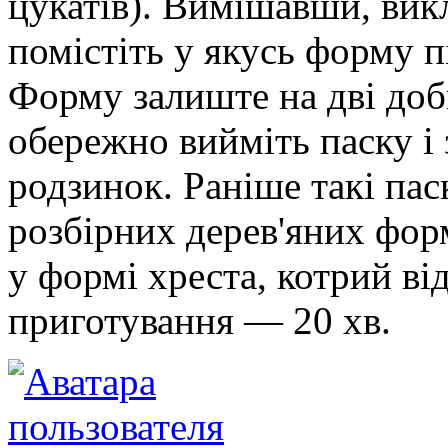
цукатів). Вимішавши, викл
помістіть у якусь форму пі
Форму залиште на дві доб
обережно вийміть паску і 
родзинок. Раніше такі пас
розбірних дерев'яних фор
у формі хреста, котрий від
приготування — 20 хв.