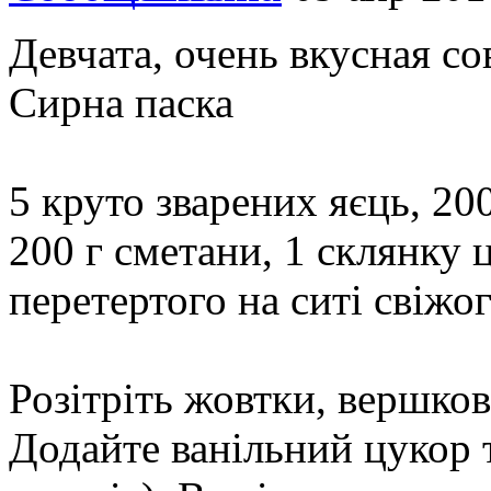
Девчата, очень вкусная со
Сирна паска
5 круто зварених яєць, 20
200 г сметани, 1 склянку 
перетертого на ситі свіжо
Розітріть жовтки, вершков
Додайте ванільний цукор 