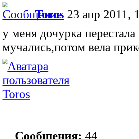
Toros
23 апр 2011, 
у мeня дочуркa пeрeстaлa 
мучaлись,потом вeлa прик
Toros
Сообщения:
44