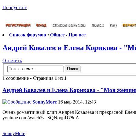
Пропустить
РЕГИСТРАЦИЯ
ВХОД
СПИСОК ФОРУМОВ
ПОИСК
FAQ
ВЕРНУТ
Список форумов
‹
Общее
‹
Про все
Андрей Ковалев и Елена Корикова - "
Ответить
1 сообщение • Страница
1
из
1
Андрей Ковалев и Елена Корикова - "Моя женщи
SonnyMore
16 мар 2014, 12:43
Очень романтичный клип Андрея Ковалева и прекрасной Елен
youtube.com/watch?v=SQNoqpD78qA
SonnyMore