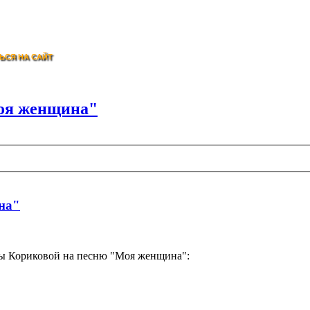
ЬСЯ НА САЙТ
Моя женщина"
на"
ы Кориковой на песню "Моя женщина":