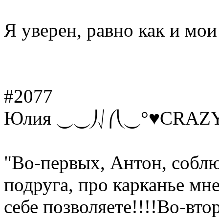
Я уверен, равно как и мои
#2077
Юлия ⏝⏝⎠⎷⎛⎝⏝°♥CRAZY
"Во-первых, Антон, собл
подруга, про карканье мн
себе позволяете!!!!Во-вто