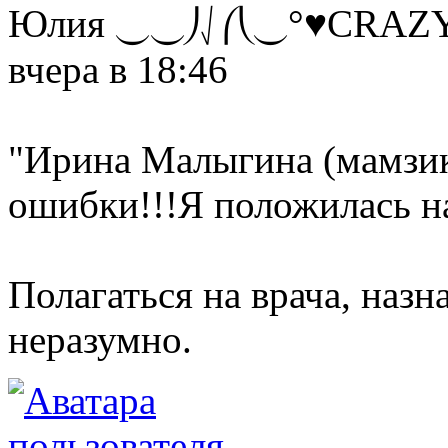
Юлия ⏝⏝⎠⎷⎛⎝⏝°♥CRAZY
вчера в 18:46
"Ирина Малыгина (мамзико
ошибки!!!Я положилась на 
Полагаться на врача, наз
неразумно.