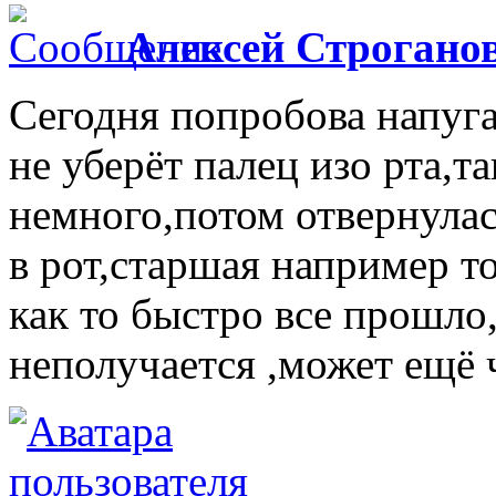
Алексей Строгано
Сегодня попробова напуга
не уберёт палец изо рта,т
немного,потом отвернулас
в рот,старшая например то
как то быстро все прошло,
неполучается ,может ещё че