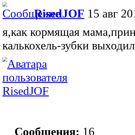
RisedJOF
15 авг 20
я,как кормящая мама,при
калькохель-зубки выходил
RisedJOF
Сообщения:
16