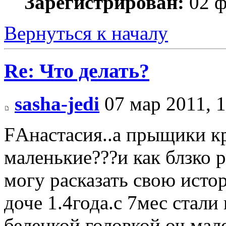
Зарегистрирован:
02 ф
Вернуться к началу
Re: Что делать?
sasha-jedi
07 мар 2011, 1
FАнастасия..а прыщики к
маленькие???и как блзко 
могу расказать свою исто
доче 1.4года.с 7мес стал
беленкой головкой оч мал