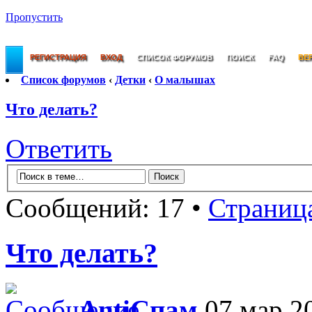
Пропустить
РЕГИСТРАЦИЯ
ВХОД
СПИСОК ФОРУМОВ
ПОИСК
FAQ
ВЕ
Список форумов
‹
Детки
‹
О малышах
Что делать?
Ответить
Сообщений: 17 •
Страниц
Что делать?
AntiСпам
07 мар 20