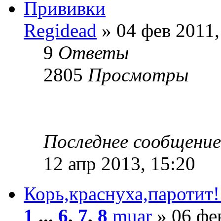
Прививки
Regidead
» 04 фев 2011,
9
Ответы
2805
Просмотры
Последнее сообщени
12 апр 2013, 15:20
Корь,краснуха,паротит!
1
...
6
,
7
,
8
muar
» 06 фев